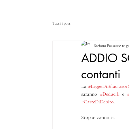
HOME
CHI SIAMO
SERVIZI
Tutti i post
Stefano Paesante
10 g
ADDIO S
contanti
La 
#LeggeDiBilacio201
saranno 
#Deducili
 e 
#
#CarteDiDebito
. 
Stop ai contanti.