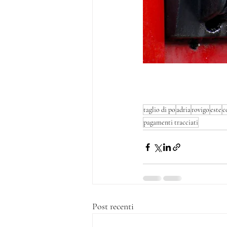
taglio di po
adria
rovigo
este
c
pagamenti tracciati
Post recenti