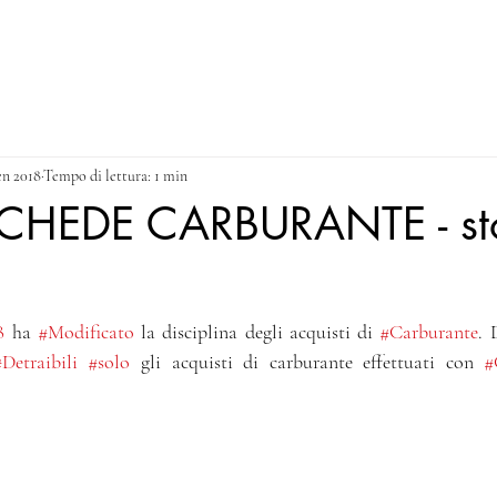
NEWS
CONTACT & PRIVACY POLICY
Blog
en 2018
Tempo di lettura: 1 min
CHEDE CARBURANTE - st
8
 ha 
#Modificato
 la disciplina degli acquisti di 
#Carburante
. 
Detraibili
#solo
 gli acquisti di carburante effettuati con 
#