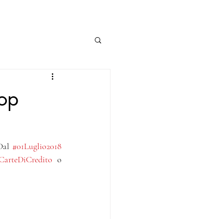
op
Dal 
#01Luglio2018
CarteDiCredito
 o 