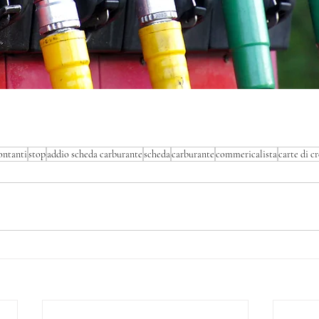
ontanti
stop
addio scheda carburante
scheda
carburante
commericalista
carte di c