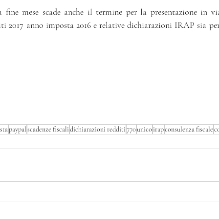
a fine mese scade anche il termine per la presentazione in via
ti 2017 anno imposta 2016 e relative dichiarazioni IRAP sia per 
sta
paypal
scadenze fiscali
dichiarazioni redditi
770
unico
irap
consulenza fiscale
c