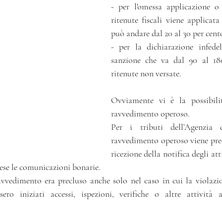
- per l'omessa applicazione o 
ritenute fiscali viene applicata
può andare dal 20 al 30 per cent
- per la dichiarazione infedel
sanzione che va dal 90 al 180
ritenute non versate.
Ovviamente vi è la possibilità
ravvedimento operoso.
Per i tributi dell’A­gen­zia d
ravvedimento operoso viene precl
ricezione della notifica degli atti
ese le comunicazioni bonarie.
ravvedimento era precluso anche solo nel caso in cui la violazio
ssero iniziati ac­ces­si, ispezioni, verifiche o altre attività 