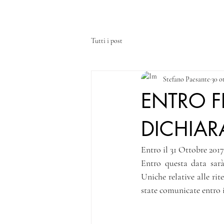
HOME
CHI SIAMO
SERVIZI
Tutti i post
Stefano Paesante
30 o
ENTRO F
DICHIARA
Entro il 31 Ottobre 201
Entro questa data sarà
Uniche relative alle rit
state comunicate entro i