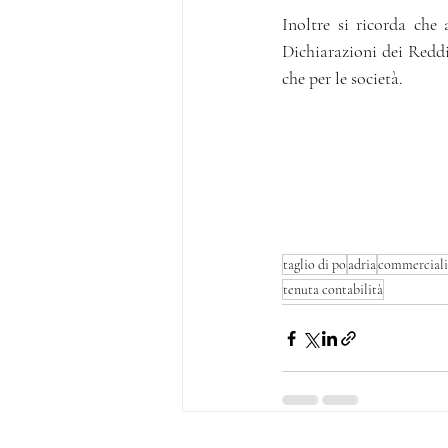
Inoltre si ricorda che 
Dichiarazioni dei Reddi
che per le società.
taglio di po
adria
commerciali
tenuta contabilità