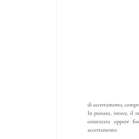
di accertamento, compr
In passato, invece, il 
consta­ta­ta op­pure fo
accertamento.