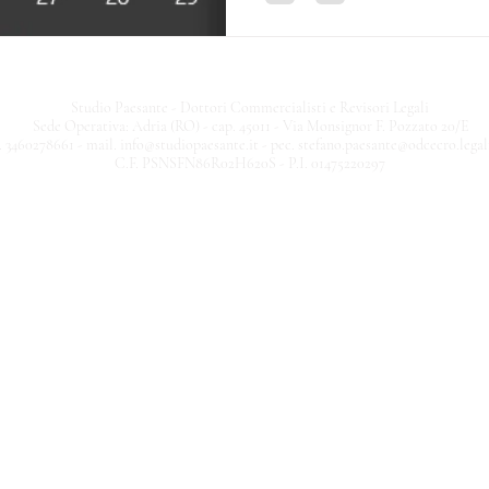
Studio Paesante - Dottori Commercialisti e Revisori Legali
Sede Operativa: Adria (RO) - cap. 45011 - Via Monsignor F. Pozzato 20/E
. 3460278661 - mail.
info@studiopaesante.it
- pec.
stefano.paesante@odcecro.legal
C.F. PSNSFN86R02H620S - P.I. 01475220297