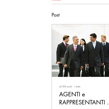
Post
26 feb 2016
∙
1
min
AGENTI e
RAPPRESENTANTI 