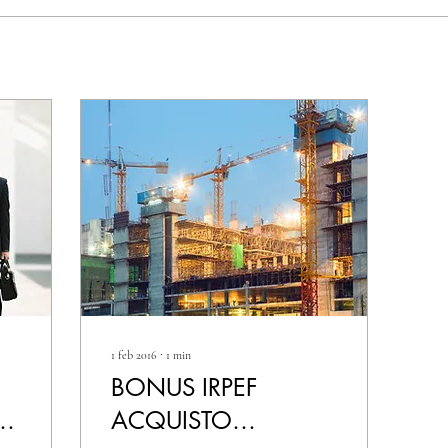
1 feb 2016
∙
1
min
BONUS IRPEF
DI
ACQUISTO