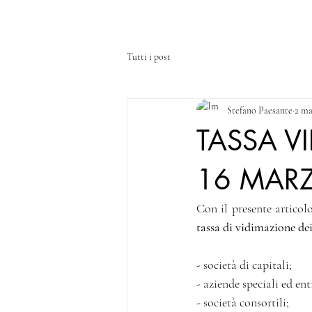
HOME
CHI SIAMO
SERVIZI
Tutti i post
Stefano Paesante
2 ma
TASSA VI
16 MAR
Con il presente articol
tassa di vidimazione dei 
- società di capitali; 
- aziende speciali ed enti
- società consortili; 