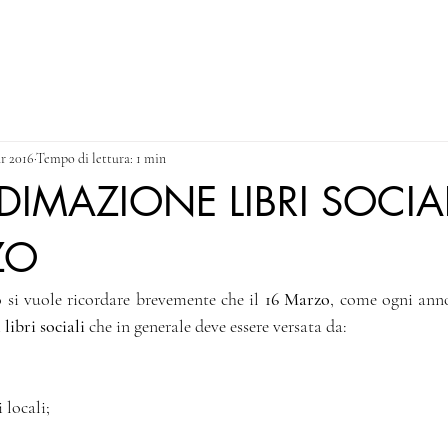
NEWS
CONTACT & PRIVACY POLICY
Blog
r 2016
Tempo di lettura: 1 min
DIMAZIONE LIBRI SOCIAL
ZO
o si vuole ricordare brevemente che il 
16 Marzo
libri sociali
 che in generale deve essere versata da: 
 locali; 