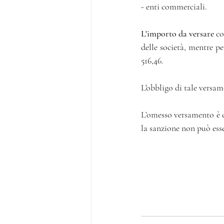
- enti commerciali. 
L'importo da versare
 c
delle società, mentre pe
516,46. 
L'obbligo di tale versam
L’omesso versamento è co
la sanzione non può esse