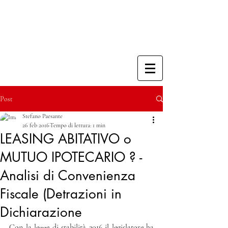
Post
Stefano Paesante
26 feb 2016
Tempo di lettura: 1 min
LEASING ABITATIVO o
MUTUO IPOTECARIO ? -
Analisi di Convenienza
Fiscale (Detrazioni in
Dichiarazione
Con la legge di stabilità 2016 il legislatore ha 