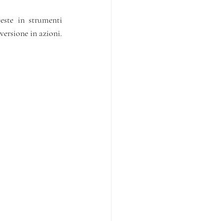
este in strumenti 
finanziari più rischiosi debba sostenere per primo le spese delle eventuali perdite o la conversione in azioni. 