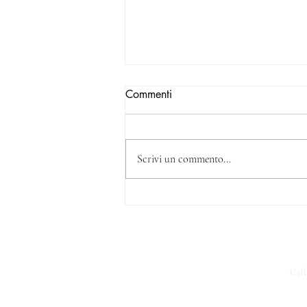
Commenti
Scrivi un commento...
Regime Forfettario 2023:
Requisiti, Esclusioni, Limiti di
Fatturato e Codici ATECO
Cell