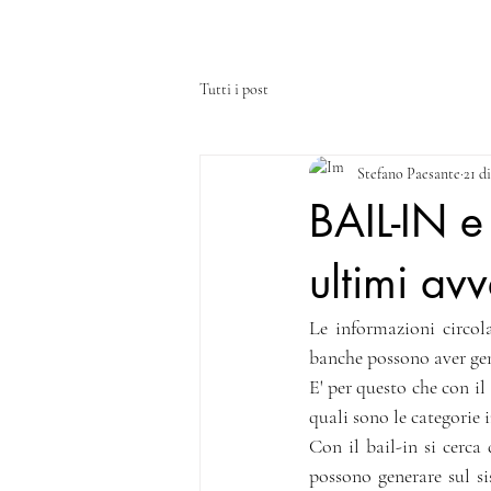
HOME
CHI SIAMO
SERVIZI
Tutti i post
Stefano Paesante
21 d
BAIL-IN e
ultimi av
Le informazioni circolat
banche possono aver gen
E' per questo che con il
quali sono le categorie i
Con il bail-in si cerca 
possono generare sul si