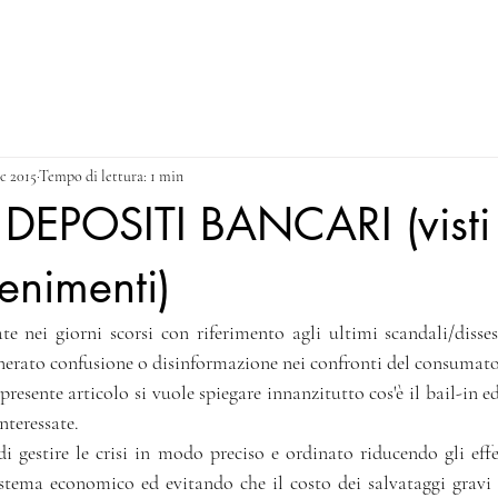
NEWS
CONTACT & PRIVACY POLICY
Blog
ic 2015
Tempo di lettura: 1 min
 DEPOSITI BANCARI (visti 
venimenti)
e nei giorni scorsi con riferimento agli ultimi scandali/dissest
erato confusione o disinformazione nei confronti del consumator
 presente articolo si vuole spiegare innanzitutto cos'è il bail-in e
nteressate.
di gestire le crisi in modo preciso e ordinato riducendo gli effet
stema economico ed evitando che il costo dei salvataggi gravi s