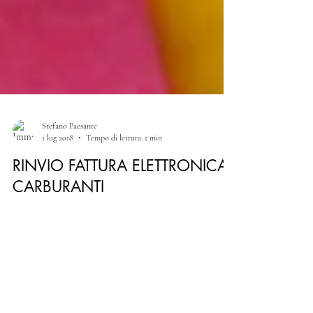
Stefano Paesante
1 lug 2018
Tempo di lettura: 1 min
RINVIO FATTURA ELETTRONICA
CARBURANTI
Con il D.L. n. 79/2018 è stato spostato al 1° gennaio 2019
l’obbligo della fattura elettronica per gli acquisti di
carburanti per...